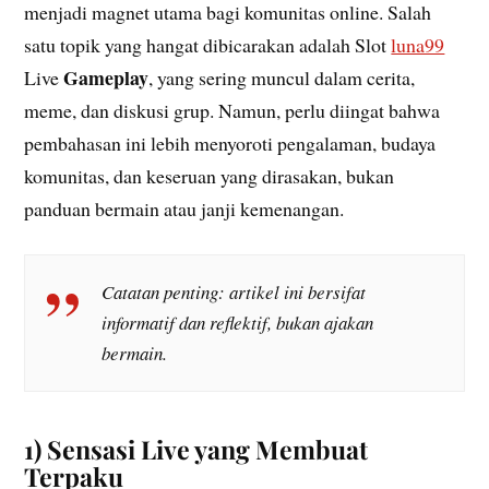
menjadi magnet utama bagi komunitas online. Salah
satu topik yang hangat dibicarakan adalah Slot
luna99
Gameplay
Live
, yang sering muncul dalam cerita,
meme, dan diskusi grup. Namun, perlu diingat bahwa
pembahasan ini lebih menyoroti pengalaman, budaya
komunitas, dan keseruan yang dirasakan, bukan
panduan bermain atau janji kemenangan.
Catatan penting: artikel ini bersifat
informatif dan reflektif, bukan ajakan
bermain.
1) Sensasi Live yang Membuat
Terpaku