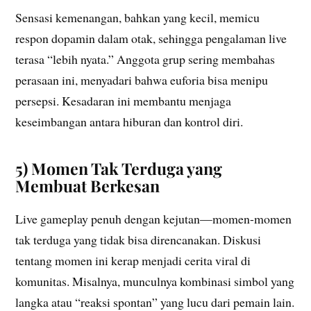
Sensasi kemenangan, bahkan yang kecil, memicu
respon dopamin dalam otak, sehingga pengalaman live
terasa “lebih nyata.” Anggota grup sering membahas
perasaan ini, menyadari bahwa euforia bisa menipu
persepsi. Kesadaran ini membantu menjaga
keseimbangan antara hiburan dan kontrol diri.
5) Momen Tak Terduga yang
Membuat Berkesan
Live gameplay penuh dengan kejutan—momen-momen
tak terduga yang tidak bisa direncanakan. Diskusi
tentang momen ini kerap menjadi cerita viral di
komunitas. Misalnya, munculnya kombinasi simbol yang
langka atau “reaksi spontan” yang lucu dari pemain lain.