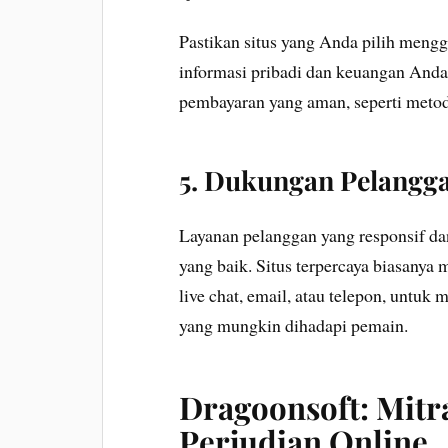
Pastikan situs yang Anda pilih meng
informasi pribadi dan keuangan Anda.
pembayaran yang aman, seperti metod
5.
Dukungan Pelangg
Layanan pelanggan yang responsif dan
yang baik. Situs terpercaya biasanya
live chat, email, atau telepon, untu
yang mungkin dihadapi pemain.
Dragoonsoft: Mitr
Perjudian Online