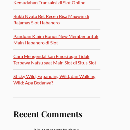
Kemudahan Transaksi di Slot Online
Bukti Nyata Bet Receh Bisa Maxwin di
Rajamas Slot Habanero
Panduan Klaim Bonus New Member untuk
Main Habanero di Slot
Cara Mengendalikan Emosi agar Tidak
Terbawa Nafsu saat Main Slot di Situs Slot
Sticky Wild, Expanding Wild, dan Walking
Wild: Apa Bedanya?
Recent Comments
No comments to show.