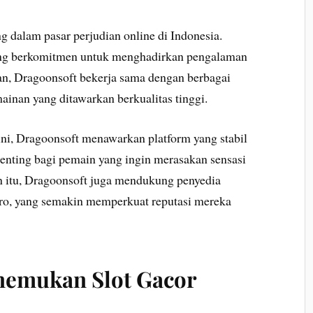
 dalam pasar perjudian online di Indonesia.
ang berkomitmen untuk menghadirkan pengalaman
, Dragoonsoft bekerja sama dengan berbagai
inan yang ditawarkan berkualitas tinggi.
ni, Dragoonsoft menawarkan platform yang stabil
penting bagi pemain yang ingin merasakan sensasi
ain itu, Dragoonsoft juga mendukung penyedia
ro, yang semakin memperkuat reputasi mereka
nemukan Slot Gacor