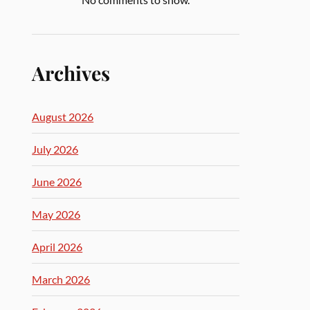
Archives
August 2026
July 2026
June 2026
May 2026
April 2026
March 2026