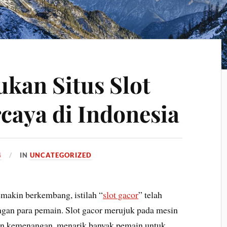
kan Situs Slot
caya di Indonesia
4
IN
UNCATEGORIZED
emakin berkembang, istilah “
slot gacor
” telah
ngan para pemain. Slot gacor merujuk pada mesin
kan kemenangan, menarik banyak pemain untuk