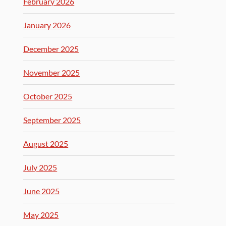
February 2026
January 2026
December 2025
November 2025
October 2025
September 2025
August 2025
July 2025
June 2025
May 2025