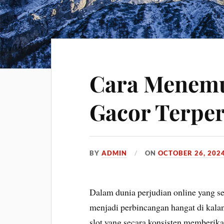
Cara Menemu
Gacor Terper
BY
ADMIN
ON
OCTOBER 26, 202
Dalam dunia perjudian online yang s
menjadi perbincangan hangat di kala
slot yang secara konsisten memberi