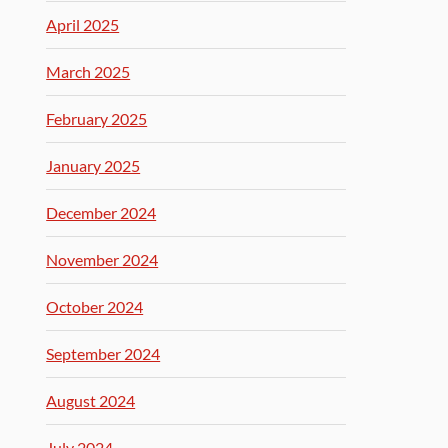
April 2025
March 2025
February 2025
January 2025
December 2024
November 2024
October 2024
September 2024
August 2024
July 2024