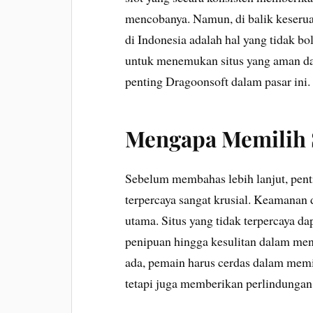
mencobanya. Namun, di balik keseruan
di Indonesia adalah hal yang tidak bo
untuk menemukan situs yang aman da
penting Dragoonsoft dalam pasar ini.
Mengapa Memilih 
Sebelum membahas lebih lanjut, pen
terpercaya sangat krusial. Keamanan
utama. Situs yang tidak terpercaya d
penipuan hingga kesulitan dalam me
ada, pemain harus cerdas dalam memil
tetapi juga memberikan perlindungan