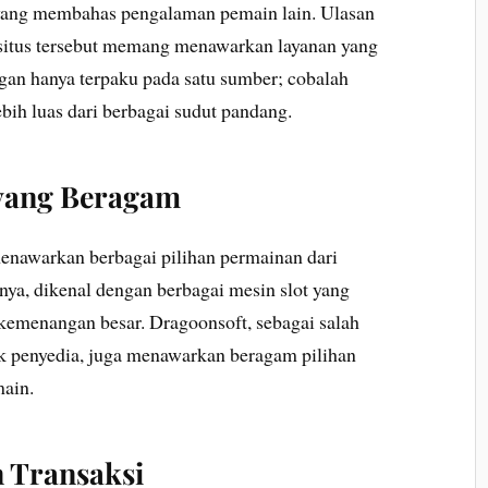
yang membahas pengalaman pemain lain. Ulasan
a situs tersebut memang menawarkan layanan yang
gan hanya terpaku pada satu sumber; cobalah
ih luas dari berbagai sudut pandang.
 yang Beragam
 menawarkan berbagai pilihan permainan dari
ya, dikenal dengan berbagai mesin slot yang
emenangan besar. Dragoonsoft, sebagai salah
k penyedia, juga menawarkan beragam pilihan
main.
 Transaksi