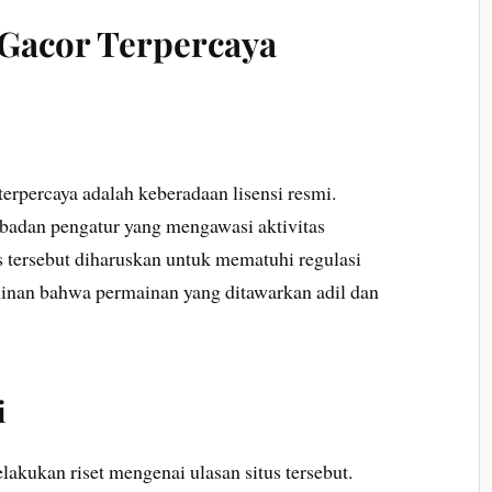
t Gacor Terpercaya
 terpercaya adalah keberadaan lisensi resmi.
h badan pengatur yang mengawasi aktivitas
us tersebut diharuskan untuk mematuhi regulasi
inan bahwa permainan yang ditawarkan adil dan
i
akukan riset mengenai ulasan situs tersebut.