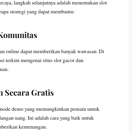
ercaya, langkah selanjutnya adalah menemukan slot
erapa strategi yang dapat membantu:
Komunitas
an online dapat memberikan banyak wawasan. Di
i terkini mengenai situs slot gacor dan
man.
 Secara Gratis
n mode demo yang memungkinkan pemain untuk
angan uang. Ini adalah cara yang baik untuk
mberikan kemenangan.