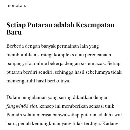
monoton.
Setiap Putaran adalah Kesempatan
Baru
Berbeda dengan banyak permainan lain yang
membutuhkan strategi kompleks atau perencanaan
panjang, slot online bekerja dengan sistem acak. Setiap
putaran berdiri sendiri, sehingga hasil sebelumnya tidak
memengaruhi hasil berikutnya.
Dalam pengalaman yang sering dikaitkan dengan
fangwin88 slot
, konsep ini memberikan sensasi unik.
Pemain selalu merasa bahwa setiap putaran adalah awal
baru, penuh kemungkinan yang tidak terduga. Kadang