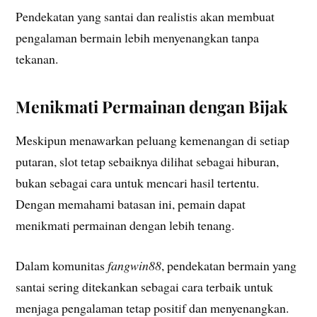
Pendekatan yang santai dan realistis akan membuat
pengalaman bermain lebih menyenangkan tanpa
tekanan.
Menikmati Permainan dengan Bijak
Meskipun menawarkan peluang kemenangan di setiap
putaran, slot tetap sebaiknya dilihat sebagai hiburan,
bukan sebagai cara untuk mencari hasil tertentu.
Dengan memahami batasan ini, pemain dapat
menikmati permainan dengan lebih tenang.
Dalam komunitas
fangwin88
, pendekatan bermain yang
santai sering ditekankan sebagai cara terbaik untuk
menjaga pengalaman tetap positif dan menyenangkan.