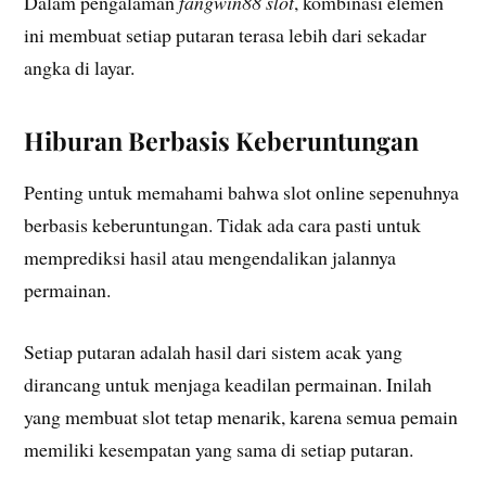
Dalam pengalaman
fangwin88 slot
, kombinasi elemen
ini membuat setiap putaran terasa lebih dari sekadar
angka di layar.
Hiburan Berbasis Keberuntungan
Penting untuk memahami bahwa slot online sepenuhnya
berbasis keberuntungan. Tidak ada cara pasti untuk
memprediksi hasil atau mengendalikan jalannya
permainan.
Setiap putaran adalah hasil dari sistem acak yang
dirancang untuk menjaga keadilan permainan. Inilah
yang membuat slot tetap menarik, karena semua pemain
memiliki kesempatan yang sama di setiap putaran.