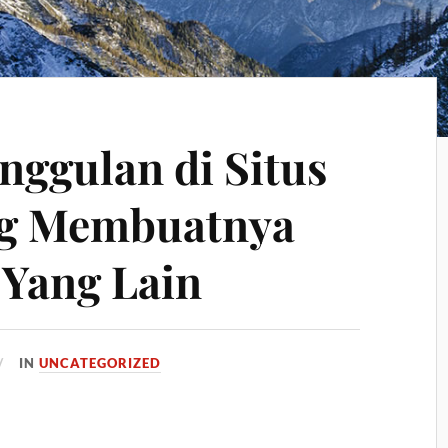
nggulan di Situs
ang Membuatnya
 Yang Lain
IN
UNCATEGORIZED