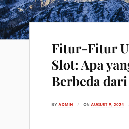
Fitur-Fitur U
Slot: Apa y
Berbeda dari
BY
ADMIN
ON
AUGUST 9, 2024