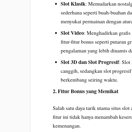
Slot Klasik
: Memudarkan nostalg
sederhana seperti buah-buahan dan
menyukai permainan dengan atura
Slot Video
: Menghadirkan grafi
fitur-fitur bonus seperti putaran
pengalaman yang lebih dinamis dan
Slot 3D dan Slot Progresif
: Slot
canggih, sedangkan slot progresi
berkembang seiring waktu.
2. Fitur Bonus yang Memikat
Salah satu daya tarik utama situs slot
fitur ini tidak hanya menambah kese
kemenangan.