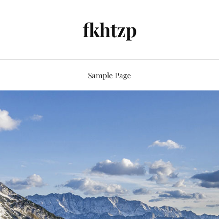
fkhtzp
Sample Page