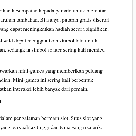
erikan kesempatan kepada pemain untuk memutar
ruhan tambahan. Biasanya, putaran gratis disertai
ng dapat meningkatkan hadiah secara signifikan.
l wild dapat menggantikan simbol lain untuk
, sedangkan simbol scatter sering kali memicu
nawarkan mini-games yang memberikan peluang
ah. Mini-games ini sering kali berbentuk
kan interaksi lebih banyak dari pemain.
n
dalam pengalaman bermain slot. Situs slot yang
 yang berkualitas tinggi dan tema yang menarik.