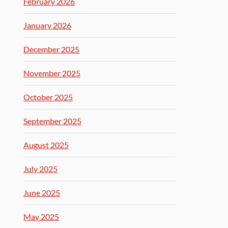
February 2026
January 2026
December 2025
November 2025
October 2025
September 2025
August 2025
July 2025
June 2025
May 2025