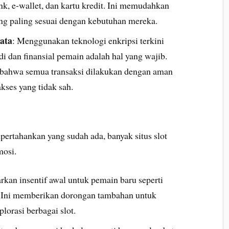
nk, e-wallet, dan kartu kredit. Ini memudahkan
g paling sesuai dengan kebutuhan mereka.
ata
: Menggunakan teknologi enkripsi terkini
i dan finansial pemain adalah hal yang wajib.
 bahwa semua transaksi dilakukan dengan aman
akses yang tidak sah.
rtahankan yang sudah ada, banyak situs slot
mosi.
kan insentif awal untuk pemain baru seperti
s. Ini memberikan dorongan tambahan untuk
orasi berbagai slot.