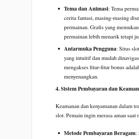
Tema dan Animasi
: Tema permai
cerita fantasi, masing-masing di
permainan. Grafis yang memukau 
permainan lebih menarik tetapi 
Antarmuka Pengguna
: Situs s
yang intuitif dan mudah dinavig
mengakses fitur-fitur bonus adal
menyenangkan.
4. Sistem Pembayaran dan Keama
Keamanan dan kenyamanan dalam transa
slot. Pemain ingin merasa aman saat 
Metode Pembayaran Beragam
: