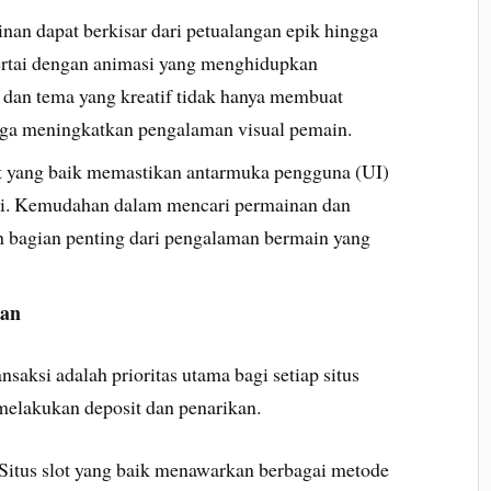
nan dapat berkisar dari petualangan epik hingga
sertai dengan animasi yang menghidupkan
dan tema yang kreatif tidak hanya membuat
juga meningkatkan pengalaman visual pemain.
lot yang baik memastikan antarmuka pengguna (UI)
asi. Kemudahan dalam mencari permainan dan
ah bagian penting dari pengalaman bermain yang
nan
ksi adalah prioritas utama bagi setiap situs
melakukan deposit dan penarikan.
 Situs slot yang baik menawarkan berbagai metode