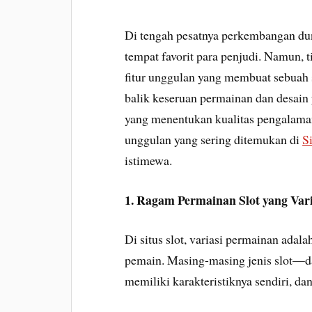
Di tengah pesatnya perkembangan dun
tempat favorit para penjudi. Namun, t
fitur unggulan yang membuat sebuah s
balik keseruan permainan dan desain
yang menentukan kualitas pengalaman 
unggulan yang sering ditemukan di
Si
istimewa.
1. Ragam Permainan Slot yang Vari
Di situs slot, variasi permainan adal
pemain. Masing-masing jenis slot—da
memiliki karakteristiknya sendiri, 