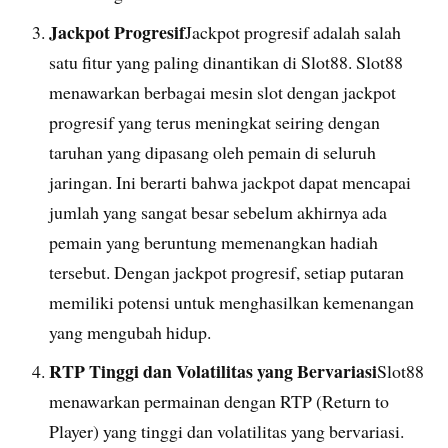
Jackpot Progresif
Jackpot progresif adalah salah
satu fitur yang paling dinantikan di Slot88. Slot88
menawarkan berbagai mesin slot dengan jackpot
progresif yang terus meningkat seiring dengan
taruhan yang dipasang oleh pemain di seluruh
jaringan. Ini berarti bahwa jackpot dapat mencapai
jumlah yang sangat besar sebelum akhirnya ada
pemain yang beruntung memenangkan hadiah
tersebut. Dengan jackpot progresif, setiap putaran
memiliki potensi untuk menghasilkan kemenangan
yang mengubah hidup.
RTP Tinggi dan Volatilitas yang Bervariasi
Slot88
menawarkan permainan dengan RTP (Return to
Player) yang tinggi dan volatilitas yang bervariasi.