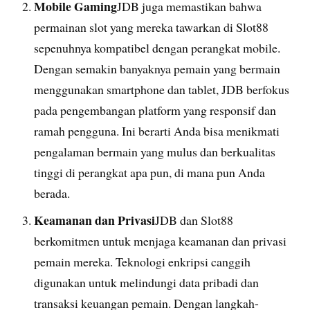
Mobile Gaming
JDB juga memastikan bahwa
permainan slot yang mereka tawarkan di Slot88
sepenuhnya kompatibel dengan perangkat mobile.
Dengan semakin banyaknya pemain yang bermain
menggunakan smartphone dan tablet, JDB berfokus
pada pengembangan platform yang responsif dan
ramah pengguna. Ini berarti Anda bisa menikmati
pengalaman bermain yang mulus dan berkualitas
tinggi di perangkat apa pun, di mana pun Anda
berada.
Keamanan dan Privasi
JDB dan Slot88
berkomitmen untuk menjaga keamanan dan privasi
pemain mereka. Teknologi enkripsi canggih
digunakan untuk melindungi data pribadi dan
transaksi keuangan pemain. Dengan langkah-