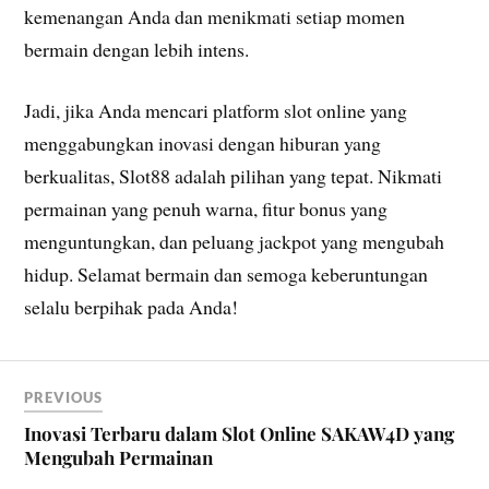
kemenangan Anda dan menikmati setiap momen
bermain dengan lebih intens.
Jadi, jika Anda mencari platform slot online yang
menggabungkan inovasi dengan hiburan yang
berkualitas, Slot88 adalah pilihan yang tepat. Nikmati
permainan yang penuh warna, fitur bonus yang
menguntungkan, dan peluang jackpot yang mengubah
hidup. Selamat bermain dan semoga keberuntungan
selalu berpihak pada Anda!
PREVIOUS
Inovasi Terbaru dalam Slot Online SAKAW4D yang
Mengubah Permainan