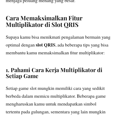
menjaga peluang menang yang besar.
Cara Memaksimalkan Fitur
Multiplikator di Slot QRIS
Supaya kamu bisa menikmati pengalaman bermain yang
slot QRIS
optimal dengan
, ada beberapa tips yang bisa
membantu kamu memaksimalkan fitur multiplikator:
1.
Pahami Cara Kerja Multiplikator di
Setiap Game
Setiap game slot mungkin memiliki cara yang sedikit
berbeda dalam memicu multiplikator. Beberapa game
mengharuskan kamu untuk mendapatkan simbol
tertentu pada gulungan, sementara yang lain mungkin