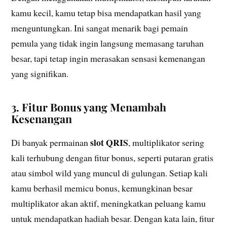
kamu kecil, kamu tetap bisa mendapatkan hasil yang
menguntungkan. Ini sangat menarik bagi pemain
pemula yang tidak ingin langsung memasang taruhan
besar, tapi tetap ingin merasakan sensasi kemenangan
yang signifikan.
3.
Fitur Bonus yang Menambah
Kesenangan
slot QRIS
Di banyak permainan
, multiplikator sering
kali terhubung dengan fitur bonus, seperti putaran gratis
atau simbol wild yang muncul di gulungan. Setiap kali
kamu berhasil memicu bonus, kemungkinan besar
multiplikator akan aktif, meningkatkan peluang kamu
untuk mendapatkan hadiah besar. Dengan kata lain, fitur