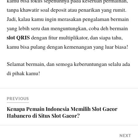
kamu bisa fokus sepenuhnya pada keseruan permainan,
tanpa khawatir soal deposit atau penarikan yang rumit.
Jadi, kalau kamu ingin merasakan pengalaman bermain
yang lebih seru dan menguntungkan, coba deh bermain
slot QRIS
dengan fitur multiplikator, dan siapa tahu,
kamu bisa pulang dengan kemenangan yang luar biasa!
Selamat bermain, dan semoga keberuntungan selalu ada
di pihak kamu!
PREVIOUS
Kenapa Pemain Indonesia Memilih Slot Gacor
Habanero di Situs Slot Gacor?
NEXT