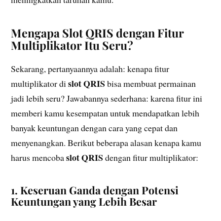
Mengapa Slot QRIS dengan Fitur
Multiplikator Itu Seru?
Sekarang, pertanyaannya adalah: kenapa fitur
slot QRIS
multiplikator di
bisa membuat permainan
jadi lebih seru? Jawabannya sederhana: karena fitur ini
memberi kamu kesempatan untuk mendapatkan lebih
banyak keuntungan dengan cara yang cepat dan
menyenangkan. Berikut beberapa alasan kenapa kamu
slot QRIS
harus mencoba
dengan fitur multiplikator:
1.
Keseruan Ganda dengan Potensi
Keuntungan yang Lebih Besar