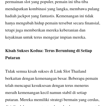
permainan slot yang populer, pemain ini tiba-tiba
mendapatkan kombinasi yang langka, membawa pulang
hadiah jackpot yang fantastis. Kemenangan ini tidak
hanya mengubah hidup pemain tersebut secara finansial,
tetapi juga memberikan mereka keberanian dan
keyakinan untuk terus mengejar impian mereka.
Kisah Sukses Kedua: Terus Beruntung di Setiap
Putaran
Tidak semua kisah sukses di Link Slot Thailand
berkaitan dengan kemenangan besar. Beberapa pemain
telah mencapai kesuksesan dengan terus menerus
meraih kemenangan kecil namun stabil di setiap
putaran. Mereka memiliki strategi bermain yang cerdas,