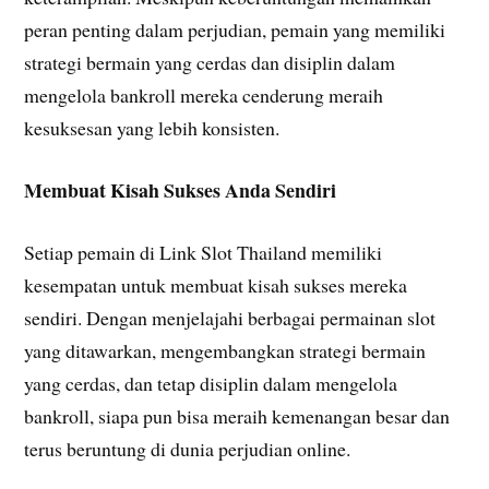
peran penting dalam perjudian, pemain yang memiliki
strategi bermain yang cerdas dan disiplin dalam
mengelola bankroll mereka cenderung meraih
kesuksesan yang lebih konsisten.
Membuat Kisah Sukses Anda Sendiri
Setiap pemain di Link Slot Thailand memiliki
kesempatan untuk membuat kisah sukses mereka
sendiri. Dengan menjelajahi berbagai permainan slot
yang ditawarkan, mengembangkan strategi bermain
yang cerdas, dan tetap disiplin dalam mengelola
bankroll, siapa pun bisa meraih kemenangan besar dan
terus beruntung di dunia perjudian online.