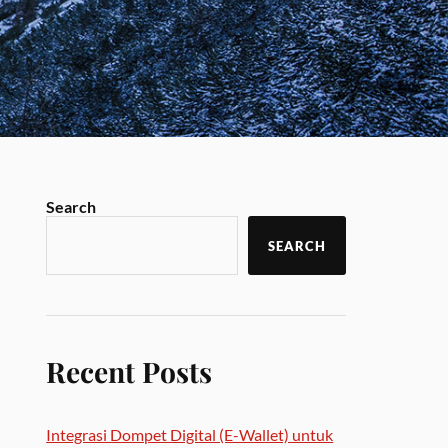
Search
SEARCH
Recent Posts
Integrasi Dompet Digital (E-Wallet) untuk