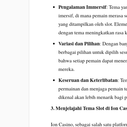
Pengalaman Immersif
: Tema ya
imersif, di mana pemain merasa s
yang ditampilkan oleh slot. Eleme
dengan tema meningkatkan rasa ke
Variasi dan Pilihan
: Dengan ban
berbagai pilihan untuk dipilih se
bahwa setiap pemain dapat menem
mereka.
Keseruan dan Keterlibatan
: Te
permainan dan menjaga pemain tet
dikenal akan lebih menarik bagi
3. Menjelajahi Tema Slot di Ion Ca
Ion Casino, sebagai salah satu platfo