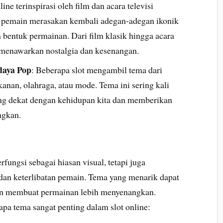
line terinspirasi oleh film dan acara televisi
 pemain merasakan kembali adegan-adegan ikonik
 bentuk permainan. Dari film klasik hingga acara
 menawarkan nostalgia dan kesenangan.
daya Pop
: Beberapa slot mengambil tema dari
kanan, olahraga, atau mode. Tema ini sering kali
g dekat dengan kehidupan kita dan memberikan
ngkan.
rfungsi sebagai hiasan visual, tetapi juga
n keterlibatan pemain. Tema yang menarik dapat
an membuat permainan lebih menyenangkan.
pa tema sangat penting dalam slot online: