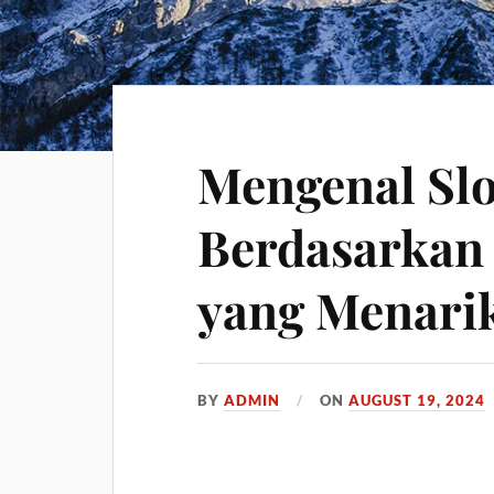
Mengenal Slo
Berdasarkan 
yang Menari
BY
ADMIN
ON
AUGUST 19, 2024