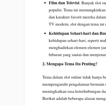
Film dan Televisi
: Banyak slot on
populer. Tema ini memungkinkan
dan karakter favorit mereka dalam
TV modern, slot dengan tema ini
Kehidupan Sehari-hari dan Bu
kehidupan sehari-hari, seperti ma
menghadirkan elemen-elemen yan
hiburan yang santai dan menyena
2. Mengapa Tema Itu Penting?
Tema dalam slot online tidak hanya be
mempengaruhi pengalaman bermain da
meningkatkan rasa keterhubungan d
Berikut adalah beberapa alasan menga