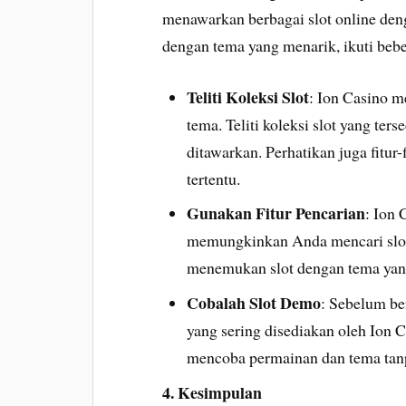
menawarkan berbagai slot online de
dengan tema yang menarik, ikuti bebe
Teliti Koleksi Slot
: Ion Casino m
tema. Teliti koleksi slot yang ter
ditawarkan. Perhatikan juga fitur
tertentu.
Gunakan Fitur Pencarian
: Ion 
memungkinkan Anda mencari slot 
menemukan slot dengan tema yan
Cobalah Slot Demo
: Sebelum be
yang sering disediakan oleh Ion
mencoba permainan dan tema tanpa
4. Kesimpulan