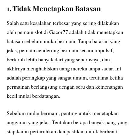
1. Tidak Menetapkan Batasan
Salah satu kesalahan terbesar yang sering dilakukan
oleh pemain slot di Gacor77 adalah tidak menetapkan
batasan sebelum mulai bermain. Tanpa batasan yang
jelas, pemain cenderung bermain secara impulsif,
bertaruh lebih banyak dari yang seharusnya, dan
akhirnya menghabiskan uang mereka tanpa sadar. Ini
adalah perangkap yang sangat umum, terutama ketika
permainan berlangsung dengan seru dan kemenangan
kecil mulai berdatangan.
Sebelum mulai bermain, penting untuk menetapkan
anggaran yang jelas. Tentukan berapa banyak uang yang
siap kamu pertaruhkan dan pastikan untuk berhenti