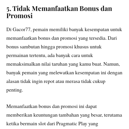
5. Tidak Memanfaatkan Bonus dan
Promosi
Di Gacor77, pemain memiliki banyak kesempatan untuk
memanfaatkan bonus dan promosi yang tersedia. Dari
bonus sambutan hingga promosi khusus untuk
permainan tertentu, ada banyak cara untuk
memaksimalkan nilai taruhan yang kamu buat. Namun,
banyak pemain yang melewatkan kesempatan ini dengan
alasan tidak ingin repot atau merasa tidak cukup
penting.
Memanfaatkan bonus dan promosi ini dapat
memberikan keuntungan tambahan yang besar, terutama
ketika bermain slot dari Pragmatic Play yang