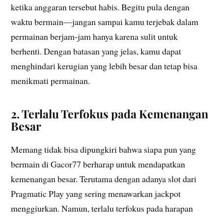
ketika anggaran tersebut habis. Begitu pula dengan
waktu bermain—jangan sampai kamu terjebak dalam
permainan berjam-jam hanya karena sulit untuk
berhenti. Dengan batasan yang jelas, kamu dapat
menghindari kerugian yang lebih besar dan tetap bisa
menikmati permainan.
2. Terlalu Terfokus pada Kemenangan
Besar
Memang tidak bisa dipungkiri bahwa siapa pun yang
bermain di Gacor77 berharap untuk mendapatkan
kemenangan besar. Terutama dengan adanya slot dari
Pragmatic Play yang sering menawarkan jackpot
menggiurkan. Namun, terlalu terfokus pada harapan