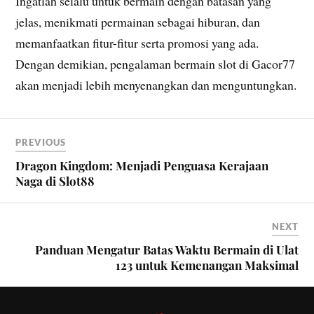
Ingatlah selalu untuk bermain dengan batasan yang
jelas, menikmati permainan sebagai hiburan, dan
memanfaatkan fitur-fitur serta promosi yang ada.
Dengan demikian, pengalaman bermain slot di Gacor77
akan menjadi lebih menyenangkan dan menguntungkan.
PREVIOUS
Dragon Kingdom: Menjadi Penguasa Kerajaan
Naga di Slot88
NEXT
Panduan Mengatur Batas Waktu Bermain di Ulat
123 untuk Kemenangan Maksimal