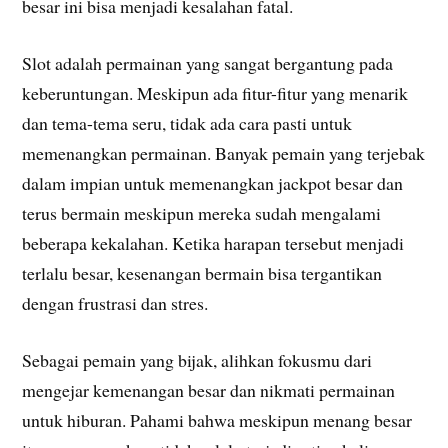
besar ini bisa menjadi kesalahan fatal.
Slot adalah permainan yang sangat bergantung pada
keberuntungan. Meskipun ada fitur-fitur yang menarik
dan tema-tema seru, tidak ada cara pasti untuk
memenangkan permainan. Banyak pemain yang terjebak
dalam impian untuk memenangkan jackpot besar dan
terus bermain meskipun mereka sudah mengalami
beberapa kekalahan. Ketika harapan tersebut menjadi
terlalu besar, kesenangan bermain bisa tergantikan
dengan frustrasi dan stres.
Sebagai pemain yang bijak, alihkan fokusmu dari
mengejar kemenangan besar dan nikmati permainan
untuk hiburan. Pahami bahwa meskipun menang besar