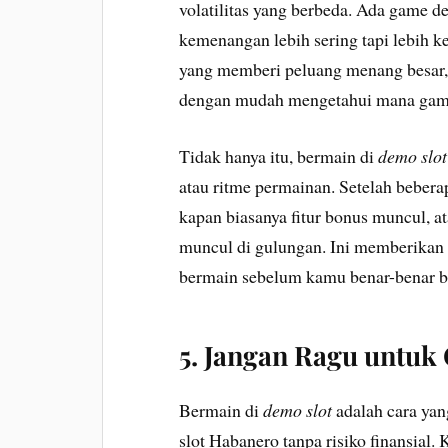
volatilitas yang berbeda. Ada game d
kemenangan lebih sering tapi lebih ke
yang memberi peluang menang besar,
dengan mudah mengetahui mana game
Tidak hanya itu, bermain di
demo slot
atau ritme permainan. Setelah beber
kapan biasanya fitur bonus muncul, at
muncul di gulungan. Ini memberika
bermain sebelum kamu benar-benar b
5.
Jangan Ragu untuk 
Bermain di
demo slot
adalah cara yan
slot Habanero tanpa risiko finansial