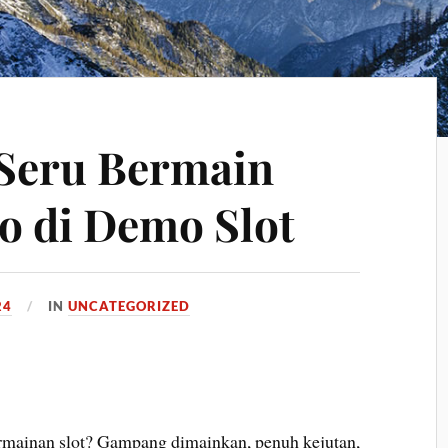
Seru Bermain
o di Demo Slot
24
IN
UNCATEGORIZED
rmainan slot? Gampang dimainkan, penuh kejutan,