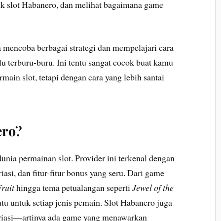
uk slot Habanero, dan melihat bagaimana game
 mencoba berbagai strategi dan mempelajari cara
lu terburu-buru. Ini tentu sangat cocok buat kamu
ain slot, tetapi dengan cara yang lebih santai
ero?
nia permainan slot. Provider ini terkenal dengan
iasi, dan fitur-fitur bonus yang seru. Dari game
ruit
hingga tema petualangan seperti
Jewel of the
u untuk setiap jenis pemain. Slot Habanero juga
variasi—artinya ada game yang menawarkan