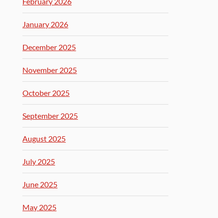
February 2026
January 2026
December 2025
November 2025
October 2025
September 2025
August 2025
July 2025
June 2025
May 2025