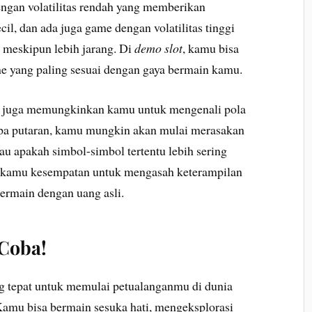
engan volatilitas rendah yang memberikan
cil, dan ada juga game dengan volatilitas tinggi
 meskipun lebih jarang. Di
demo slot
, kamu bisa
 yang paling sesuai dengan gaya bermain kamu.
juga memungkinkan kamu untuk mengenali pola
apa putaran, kamu mungkin akan mulai merasakan
au apakah simbol-simbol tertentu lebih sering
n kamu kesempatan untuk mengasah keterampilan
ermain dengan uang asli.
Coba!
g tepat untuk memulai petualanganmu di dunia
. Kamu bisa bermain sesuka hati, mengeksplorasi