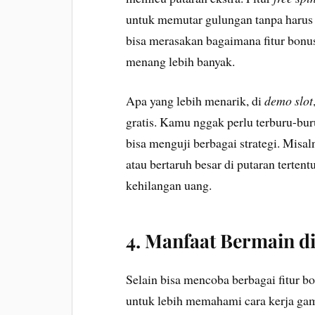
untuk memutar gulungan tanpa harus
bisa merasakan bagaimana fitur bon
menang lebih banyak.
Apa yang lebih menarik, di
demo slot
gratis. Kamu nggak perlu terburu-bu
bisa menguji berbagai strategi. Misaln
atau bertaruh besar di putaran terten
kehilangan uang.
4.
Manfaat Bermain d
Selain bisa mencoba berbagai fitur b
untuk lebih memahami cara kerja game