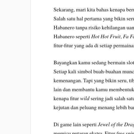
Sekarang, mari kita bahas kenapa be
Salah satu hal pertama yang bikin se
Habanero tanpa risiko kehilangan uan
Habanero seperti
Hot Hot Fruit
,
Fa F
fitur-fitur yang ada di setiap permaina
Bayangkan kamu sedang bermain slot
Setiap kali simbol buah-buahan munc
kemenangan. Tapi yang bikin seru, ti
lain dan membantu kamu membentuk 
kenapa fitur
wild
sering jadi salah s
kejutan dan peluang menang lebih ba
Di game lain seperti
Jewel of the Dr
memicu putaran ekstra. Fitur
free spi