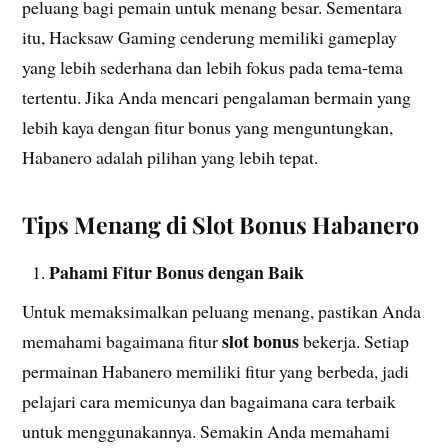
peluang bagi pemain untuk menang besar. Sementara
itu, Hacksaw Gaming cenderung memiliki gameplay
yang lebih sederhana dan lebih fokus pada tema-tema
tertentu. Jika Anda mencari pengalaman bermain yang
lebih kaya dengan fitur bonus yang menguntungkan,
Habanero adalah pilihan yang lebih tepat.
Tips Menang di Slot Bonus Habanero
Pahami Fitur Bonus dengan Baik
Untuk memaksimalkan peluang menang, pastikan Anda
slot bonus
memahami bagaimana fitur
bekerja. Setiap
permainan Habanero memiliki fitur yang berbeda, jadi
pelajari cara memicunya dan bagaimana cara terbaik
untuk menggunakannya. Semakin Anda memahami