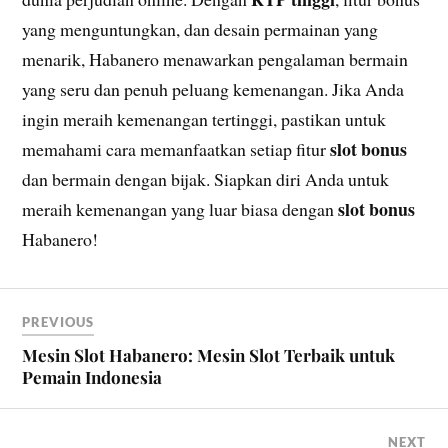
yang menguntungkan, dan desain permainan yang
menarik, Habanero menawarkan pengalaman bermain
yang seru dan penuh peluang kemenangan. Jika Anda
ingin meraih kemenangan tertinggi, pastikan untuk
slot bonus
memahami cara memanfaatkan setiap fitur
dan bermain dengan bijak. Siapkan diri Anda untuk
slot bonus
meraih kemenangan yang luar biasa dengan
Habanero!
PREVIOUS
Mesin Slot Habanero: Mesin Slot Terbaik untuk
Pemain Indonesia
NEXT