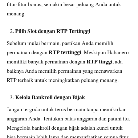
fitur-fitur bonus, semakin besar peluang Anda untuk
menang.
Pilih Slot dengan RTP Tertinggi
Sebelum mulai bermain, pastikan Anda memilih
RTP tertinggi
permainan dengan
. Meskipun Habanero
RTP tinggi
memiliki banyak permainan dengan
, ada
baiknya Anda memilih permainan yang menawarkan
RTP terbaik untuk meningkatkan peluang menang.
Kelola Bankroll dengan Bijak
Jangan tergoda untuk terus bermain tanpa memikirkan
anggaran Anda. Tentukan batas anggaran dan patuhi itu.
Mengelola bankroll dengan bijak adalah kunci untuk
bisa bermain lebih lama dan memanfaatkan semua fitur