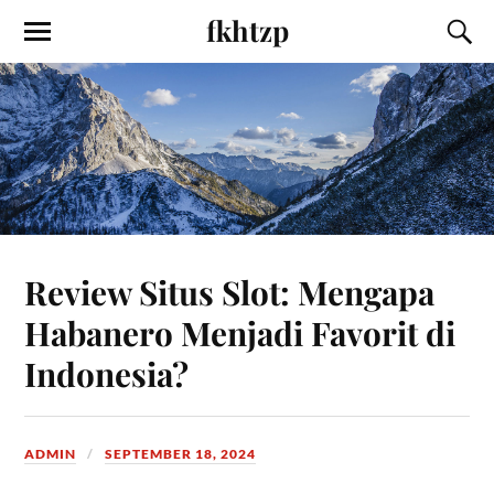
fkhtzp
Review Situs Slot: Mengapa
Habanero Menjadi Favorit di
Indonesia?
ADMIN
SEPTEMBER 18, 2024