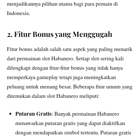
menjadikannya pilihan utama bagi para pemain di
Indonesia.
2. Fitur Bonus yang Menggugah
Fitur bonus adalah salah satu aspek yang paling menarik
dari permainan slot Habanero. Setiap slot sering kali
dilengkapi dengan fitur-fitur bonus yang tidak hanya
memperkaya gameplay tetapi juga meningkatkan
peluang untuk menang besar. Beberapa fitur umum yang
ditemukan dalam slot Habanero meliputi:
Putaran Gratis
: Banyak permainan Habanero
menawarkan putaran gratis yang dapat diaktifkan
dengan mendapatkan simbol tertentu. Putaran gratis