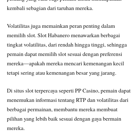
kembali sebagian dari taruhan mereka.
Volatilitas juga memainkan peran penting dalam
memilih slot. Slot Habanero menawarkan berbagai
tingkat volatilitas, dari rendah hingga tinggi, sehingga
pemain dapat memilih slot sesuai dengan preferensi
mereka—apakah mereka mencari kemenangan kecil
tetapi sering atau kemenangan besar yang jarang.
Di situs slot terpercaya seperti PP Casino, pemain dapat
menemukan informasi tentang RTP dan volatilitas dari
berbagai permainan, membantu mereka membuat
pilihan yang lebih baik sesuai dengan gaya bermain
mereka.