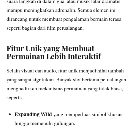
suara langkah di dalam gua, atau musik latar dramatis
mampu meningkatkan adrenalin. Semua elemen ini
dirancang untuk membuat pengalaman bermain terasa
seperti bagian dari film petualangan.
Fitur Unik yang Membuat
Permainan Lebih Interaktif
Selain visual dan audio, fitur unik menjadi nilai tambah
yang sangat signifikan. Banyak slot bertema petualangan
menghadirkan mekanisme permainan yang tidak biasa,
seperti:
Expanding Wild
yang memperluas simbol khusus
hingga memenuhi gulungan.