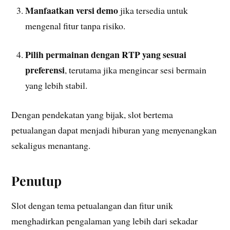
Manfaatkan versi demo
jika tersedia untuk
mengenal fitur tanpa risiko.
Pilih permainan dengan RTP yang sesuai
preferensi
, terutama jika mengincar sesi bermain
yang lebih stabil.
Dengan pendekatan yang bijak, slot bertema
petualangan dapat menjadi hiburan yang menyenangkan
sekaligus menantang.
Penutup
Slot dengan tema petualangan dan fitur unik
menghadirkan pengalaman yang lebih dari sekadar