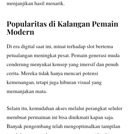
menjanjikan hasil menarik.
Popularitas di Kalangan Pemain
Modern
Di era digital saat ini, minat terhadap slot bertema
petualangan meningkat pesat. Pemain generasi muda
cenderung menyukai konsep yang imersif dan penuh
cerita. Mereka tidak hanya mencari potensi
kemenangan, tetapi juga hiburan visual yang
memanjakan mata.
Selain itu, kemudahan akses melalui perangkat seluler
membuat permainan ini bisa dinikmati kapan saja.
Banyak pengembang telah mengoptimalkan tampilan