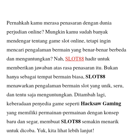
Pernahkah kamu merasa penasaran dengan dunia
perjudian online? Mungkin kamu sudah banyak
mendengar tentang game slot online, tetapi ingin
mencari pengalaman bermain yang benar-benar berbeda
dan menguntungkan? Nah,
SLOT88
hadir untuk
memberikan jawaban atas rasa penasaran itu. Bukan
SLOT88
hanya sebagai tempat bermain biasa,
menawarkan pengalaman bermain slot yang unik, seru,
dan tentu saja menguntungkan. Ditambah lagi,
Hacksaw Gaming
keberadaan penyedia game seperti
yang memiliki permainan-permainan dengan konsep
SLOT88
baru dan segar, membuat
semakin menarik
untuk dicoba. Yuk, kita lihat lebih lanjut!