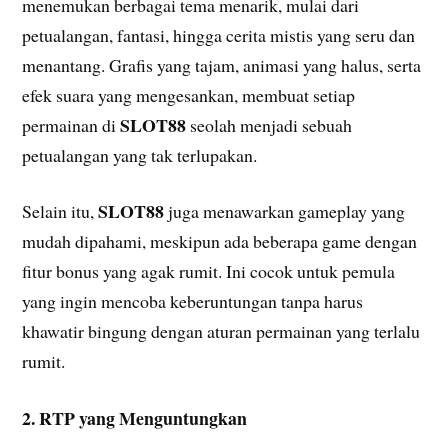
menemukan berbagai tema menarik, mulai dari
petualangan, fantasi, hingga cerita mistis yang seru dan
menantang. Grafis yang tajam, animasi yang halus, serta
efek suara yang mengesankan, membuat setiap
SLOT88
permainan di
seolah menjadi sebuah
petualangan yang tak terlupakan.
SLOT88
Selain itu,
juga menawarkan gameplay yang
mudah dipahami, meskipun ada beberapa game dengan
fitur bonus yang agak rumit. Ini cocok untuk pemula
yang ingin mencoba keberuntungan tanpa harus
khawatir bingung dengan aturan permainan yang terlalu
rumit.
2. RTP yang Menguntungkan