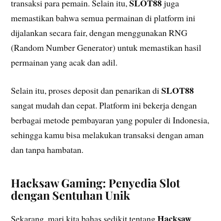
SLOT88
transaksi para pemain. Selain itu,
juga
memastikan bahwa semua permainan di platform ini
dijalankan secara fair, dengan menggunakan RNG
(Random Number Generator) untuk memastikan hasil
permainan yang acak dan adil.
SLOT88
Selain itu, proses deposit dan penarikan di
sangat mudah dan cepat. Platform ini bekerja dengan
berbagai metode pembayaran yang populer di Indonesia,
sehingga kamu bisa melakukan transaksi dengan aman
dan tanpa hambatan.
Hacksaw Gaming
: Penyedia Slot
dengan Sentuhan Unik
Hacksaw
Sekarang, mari kita bahas sedikit tentang