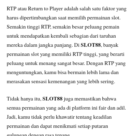
RTP atau Return to Player adalah salah satu faktor yang
harus dipertimbangkan saat memilih permainan slot.
Semakin tinggi RTP, semakin besar peluang pemain
untuk mendapatkan kembali sebagian dari taruhan
SLOT88
mereka dalam jangka panjang. Di
, banyak
permainan slot yang memiliki RTP tinggi, yang berarti
peluang untuk menang sangat besar. Dengan RTP yang
menguntungkan, kamu bisa bermain lebih lama dan
merasakan sensasi kemenangan yang lebih sering.
SLOT88
Tidak hanya itu,
juga memastikan bahwa
semua permainan yang ada di platform ini fair dan adil.
Jadi, kamu tidak perlu khawatir tentang keadilan
permainan dan dapat menikmati setiap putaran
gulungan dengan rasa tenang.