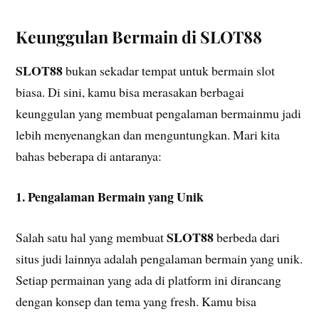
Keunggulan Bermain di
SLOT88
SLOT88
bukan sekadar tempat untuk bermain slot
biasa. Di sini, kamu bisa merasakan berbagai
keunggulan yang membuat pengalaman bermainmu jadi
lebih menyenangkan dan menguntungkan. Mari kita
bahas beberapa di antaranya:
1. Pengalaman Bermain yang Unik
SLOT88
Salah satu hal yang membuat
berbeda dari
situs judi lainnya adalah pengalaman bermain yang unik.
Setiap permainan yang ada di platform ini dirancang
dengan konsep dan tema yang fresh. Kamu bisa