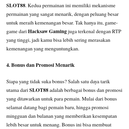
SLOT88
. Kedua permainan ini memiliki mekanisme
permainan yang sangat menarik, dengan peluang besar
untuk meraih kemenangan besar. Tak hanya itu, game-
Hacksaw Gaming
game dari
juga terkenal dengan RTP
yang tinggi, jadi kamu bisa lebih sering merasakan
kemenangan yang menguntungkan.
4. Bonus dan Promosi Menarik
Siapa yang tidak suka bonus? Salah satu daya tarik
SLOT88
utama dari
adalah berbagai bonus dan promosi
yang ditawarkan untuk para pemain. Mulai dari bonus
selamat datang bagi pemain baru, hingga promosi
mingguan dan bulanan yang memberikan kesempatan
lebih besar untuk menang. Bonus ini bisa membuat