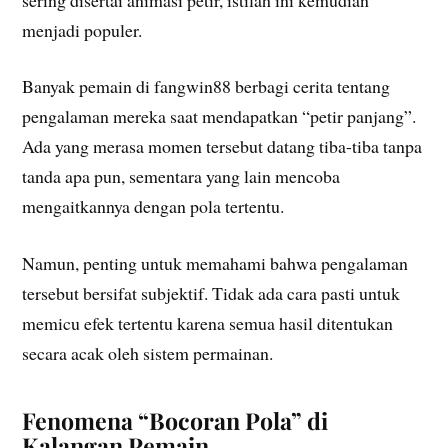
menjadi populer.
Banyak pemain di fangwin88 berbagi cerita tentang
pengalaman mereka saat mendapatkan “petir panjang”.
Ada yang merasa momen tersebut datang tiba-tiba tanpa
tanda apa pun, sementara yang lain mencoba
mengaitkannya dengan pola tertentu.
Namun, penting untuk memahami bahwa pengalaman
tersebut bersifat subjektif. Tidak ada cara pasti untuk
memicu efek tertentu karena semua hasil ditentukan
secara acak oleh sistem permainan.
Fenomena “Bocoran Pola” di
Kalangan Pemain