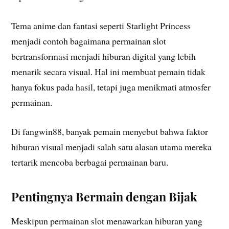
Tema anime dan fantasi seperti Starlight Princess
menjadi contoh bagaimana permainan slot
bertransformasi menjadi hiburan digital yang lebih
menarik secara visual. Hal ini membuat pemain tidak
hanya fokus pada hasil, tetapi juga menikmati atmosfer
permainan.
Di fangwin88, banyak pemain menyebut bahwa faktor
hiburan visual menjadi salah satu alasan utama mereka
tertarik mencoba berbagai permainan baru.
Pentingnya Bermain dengan Bijak
Meskipun permainan slot menawarkan hiburan yang