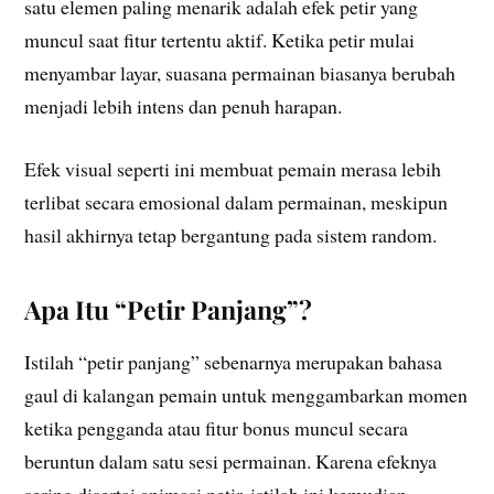
satu elemen paling menarik adalah efek petir yang
muncul saat fitur tertentu aktif. Ketika petir mulai
menyambar layar, suasana permainan biasanya berubah
menjadi lebih intens dan penuh harapan.
Efek visual seperti ini membuat pemain merasa lebih
terlibat secara emosional dalam permainan, meskipun
hasil akhirnya tetap bergantung pada sistem random.
Apa Itu “Petir Panjang”?
Istilah “petir panjang” sebenarnya merupakan bahasa
gaul di kalangan pemain untuk menggambarkan momen
ketika pengganda atau fitur bonus muncul secara
beruntun dalam satu sesi permainan. Karena efeknya
sering disertai animasi petir, istilah ini kemudian