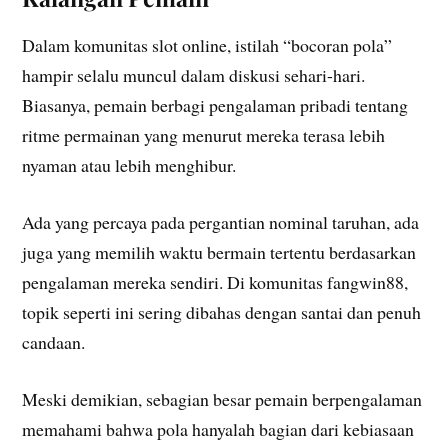
Dalam komunitas slot online, istilah “bocoran pola”
hampir selalu muncul dalam diskusi sehari-hari.
Biasanya, pemain berbagi pengalaman pribadi tentang
ritme permainan yang menurut mereka terasa lebih
nyaman atau lebih menghibur.
Ada yang percaya pada pergantian nominal taruhan, ada
juga yang memilih waktu bermain tertentu berdasarkan
pengalaman mereka sendiri. Di komunitas fangwin88,
topik seperti ini sering dibahas dengan santai dan penuh
candaan.
Meski demikian, sebagian besar pemain berpengalaman
memahami bahwa pola hanyalah bagian dari kebiasaan