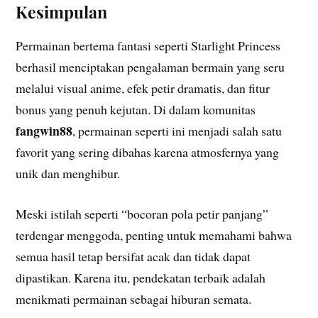
Kesimpulan
Permainan bertema fantasi seperti Starlight Princess
berhasil menciptakan pengalaman bermain yang seru
melalui visual anime, efek petir dramatis, dan fitur
bonus yang penuh kejutan. Di dalam komunitas
fangwin88
, permainan seperti ini menjadi salah satu
favorit yang sering dibahas karena atmosfernya yang
unik dan menghibur.
Meski istilah seperti “bocoran pola petir panjang”
terdengar menggoda, penting untuk memahami bahwa
semua hasil tetap bersifat acak dan tidak dapat
dipastikan. Karena itu, pendekatan terbaik adalah
menikmati permainan sebagai hiburan semata.