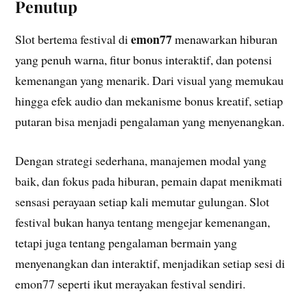
Penutup
emon77
Slot bertema festival di
menawarkan hiburan
yang penuh warna, fitur bonus interaktif, dan potensi
kemenangan yang menarik. Dari visual yang memukau
hingga efek audio dan mekanisme bonus kreatif, setiap
putaran bisa menjadi pengalaman yang menyenangkan.
Dengan strategi sederhana, manajemen modal yang
baik, dan fokus pada hiburan, pemain dapat menikmati
sensasi perayaan setiap kali memutar gulungan. Slot
festival bukan hanya tentang mengejar kemenangan,
tetapi juga tentang pengalaman bermain yang
menyenangkan dan interaktif, menjadikan setiap sesi di
emon77 seperti ikut merayakan festival sendiri.