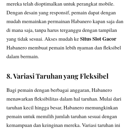
mereka telah dioptimalkan untuk perangkat mobile.
Dengan desain yang responsif, pemain dapat dengan
mudah memainkan permainan Habanero kapan saja dan
di mana saja, tanpa harus terganggu dengan tampilan
Situs Slot Gacor
yang tidak sesuai. Akses mudah ke
Habanero membuat pemain lebih nyaman dan fleksibel
dalam bermain.
8.
Variasi Taruhan yang Fleksibel
Bagi pemain dengan berbagai anggaran, Habanero
menawarkan fleksibilitas dalam hal taruhan. Mulai dari
taruhan kecil hingga besar, Habanero memungkinkan
pemain untuk memilih jumlah taruhan sesuai dengan
kemampuan dan keinginan mereka. Variasi taruhan ini