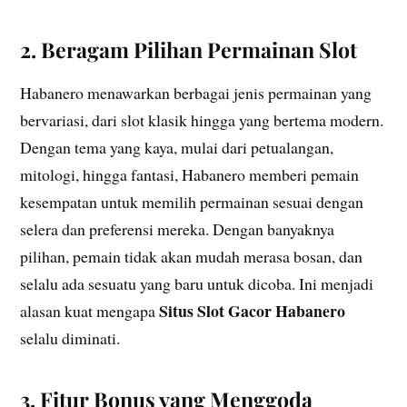
2.
Beragam Pilihan Permainan Slot
Habanero menawarkan berbagai jenis permainan yang
bervariasi, dari slot klasik hingga yang bertema modern.
Dengan tema yang kaya, mulai dari petualangan,
mitologi, hingga fantasi, Habanero memberi pemain
kesempatan untuk memilih permainan sesuai dengan
selera dan preferensi mereka. Dengan banyaknya
pilihan, pemain tidak akan mudah merasa bosan, dan
selalu ada sesuatu yang baru untuk dicoba. Ini menjadi
Situs Slot Gacor Habanero
alasan kuat mengapa
selalu diminati.
3.
Fitur Bonus yang Menggoda