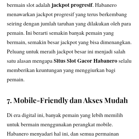
jackpot progresif
bermain slot adalah
. Habanero
menawarkan jackpot progresif yang terus berkembang
seiring dengan jumlah taruhan yang dilakukan oleh para
pemain. Ini berarti semakin banyak pemain yang
bermain, semakin besar jackpot yang bisa dimenangkan.
Peluang untuk meraih jackpot besar ini menjadi salah
Situs Slot Gacor Habanero
satu alasan mengapa
selalu
memberikan keuntungan yang menggiurkan bagi
pemain.
7.
Mobile-Friendly dan Akses Mudah
Di era digital ini, banyak pemain yang lebih memilih
untuk bermain menggunakan perangkat mobile.
Habanero menyadari hal ini, dan semua permainan