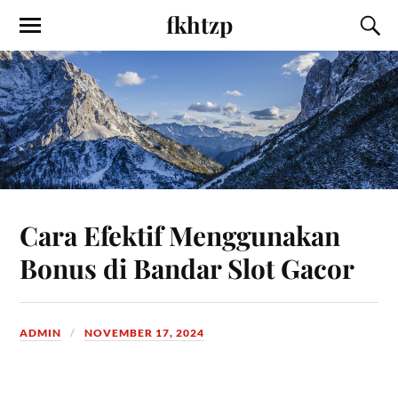
fkhtzp
Cara Efektif Menggunakan
Bonus di Bandar Slot Gacor
ADMIN
NOVEMBER 17, 2024