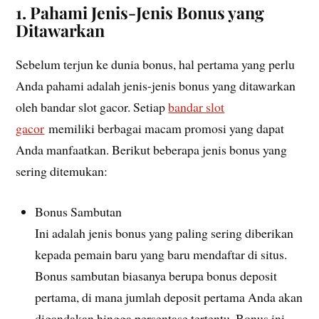
1. Pahami Jenis-Jenis Bonus yang
Ditawarkan
Sebelum terjun ke dunia bonus, hal pertama yang perlu
Anda pahami adalah jenis-jenis bonus yang ditawarkan
oleh bandar slot gacor. Setiap
bandar slot
gacor
memiliki berbagai macam promosi yang dapat
Anda manfaatkan. Berikut beberapa jenis bonus yang
sering ditemukan:
Bonus Sambutan
Ini adalah jenis bonus yang paling sering diberikan
kepada pemain baru yang baru mendaftar di situs.
Bonus sambutan biasanya berupa bonus deposit
pertama, di mana jumlah deposit pertama Anda akan
digandakan hingga persentase tertentu. Bonus ini