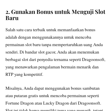
2. Gunakan Bonus untuk Menguji Slot
Baru
Salah satu cara terbaik untuk memanfaatkan bonus
adalah dengan menggunakannya untuk mencoba
permainan slot baru tanpa mempertaruhkan uang Anda
sendiri. Di bandar slot gacor, Anda akan menemukan
berbagai slot dari penyedia ternama seperti Dragoonsoft,
yang menawarkan pengalaman bermain menarik dan
RTP yang kompetitif.
Misalnya, Anda dapat menggunakan bonus sambutan
atau putaran gratis untuk mencoba permainan seperti
Fortune Dragon atau Lucky Dragon dari Dragoonsoft.
Slot ini tidak hanya memiliki tema yang menarik, tetapi