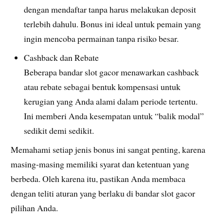
dengan mendaftar tanpa harus melakukan deposit
terlebih dahulu. Bonus ini ideal untuk pemain yang
ingin mencoba permainan tanpa risiko besar.
Cashback dan Rebate
Beberapa bandar slot gacor menawarkan cashback
atau rebate sebagai bentuk kompensasi untuk
kerugian yang Anda alami dalam periode tertentu.
Ini memberi Anda kesempatan untuk “balik modal”
sedikit demi sedikit.
Memahami setiap jenis bonus ini sangat penting, karena
masing-masing memiliki syarat dan ketentuan yang
berbeda. Oleh karena itu, pastikan Anda membaca
dengan teliti aturan yang berlaku di bandar slot gacor
pilihan Anda.