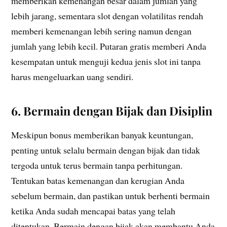
memberikan kemenangan besar dalam jumlah yang
lebih jarang, sementara slot dengan volatilitas rendah
memberi kemenangan lebih sering namun dengan
jumlah yang lebih kecil. Putaran gratis memberi Anda
kesempatan untuk menguji kedua jenis slot ini tanpa
harus mengeluarkan uang sendiri.
6. Bermain dengan Bijak dan Disiplin
Meskipun bonus memberikan banyak keuntungan,
penting untuk selalu bermain dengan bijak dan tidak
tergoda untuk terus bermain tanpa perhitungan.
Tentukan batas kemenangan dan kerugian Anda
sebelum bermain, dan pastikan untuk berhenti bermain
ketika Anda sudah mencapai batas yang telah
ditentukan. Bermain dengan bijak akan membantu Anda